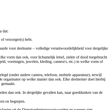
u dat:
of verzorger(s) hebt.
orwaarde voor deelname – volledige verantwoordelijkheid voor dergelijke
ke vorm dan ook, voor lichamelijk letsel, ziekte of dood toegebracht
geld, voertuigen, juwelen, kleding, camera's, etc.) in welke vorm of
legd (onder andere camera, telefoon, mobiele apparatuur), terwijl
 de organisator op welke manier dan ook. Elke deelnemer doet hierbij
n gemaakt.
 reden dan ook. In dergelijke gevallen kan, naar goeddunken van de
ezen en begrepen.
rtvloeien uit de Dienstverleningsvoorwaarden en wegens niet-