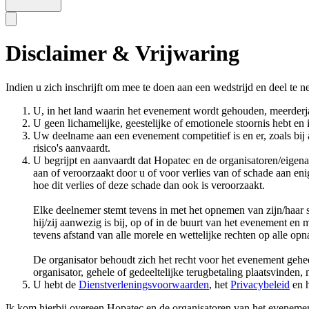
Disclaimer & Vrijwaring
Indien u zich inschrijft om mee te doen aan een wedstrijd en deel t
U, in het land waarin het evenement wordt gehouden, meerderj
U geen lichamelijke, geestelijke of emotionele stoornis hebt en 
Uw deelname aan een evenement competitief is en er, zoals bij a
risico's aanvaardt.
U begrijpt en aanvaardt dat Hopatec en de organisatoren/eigena
aan of veroorzaakt door u of voor verlies van of schade aan enig
hoe dit verlies of deze schade dan ook is veroorzaakt.
Elke deelnemer stemt tevens in met het opnemen van zijn/haar s
hij/zij aanwezig is bij, op of in de buurt van het evenement e
tevens afstand van alle morele en wettelijke rechten op alle op
De organisator behoudt zich het recht voor het evenement gehee
organisator, gehele of gedeeltelijke terugbetaling plaatsvinden,
U hebt de
Dienstverleningsvoorwaarden
, het
Privacybeleid
en 
Ik kom hierbij overeen Hopatec en de organisatoren van het evenement