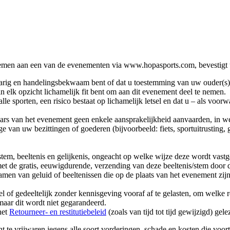
e nemen aan een van de evenementen via www.hopasports.com, bevestigt 
arig en handelingsbekwaam bent of dat u toestemming van uw ouder(s) 
in elk opzicht lichamelijk fit bent om aan dit evenement deel te nemen.
lle sporten, een risico bestaat op lichamelijk letsel en dat u – als vo
ars van het evenement geen enkele aansprakelijkheid aanvaarden, in wel
e van uw bezittingen of goederen (bijvoorbeeld: fiets, sportuitrusting, 
tem, beeltenis en gelijkenis, ongeacht op welke wijze deze wordt vastge
n met de gratis, eeuwigdurende, verzending van deze beeltenis/stem door
namen van geluid of beeltenissen die op de plaats van het evenement zij
l of gedeeltelijk zonder kennisgeving vooraf af te gelasten, om welke
 maar dit wordt niet gegarandeerd.
het
Retourneer- en restitutiebeleid
(zoals van tijd tot tijd gewijzigd) gel
 te vrijwaren jegens alle soort vorderingen, schade en kosten die voo