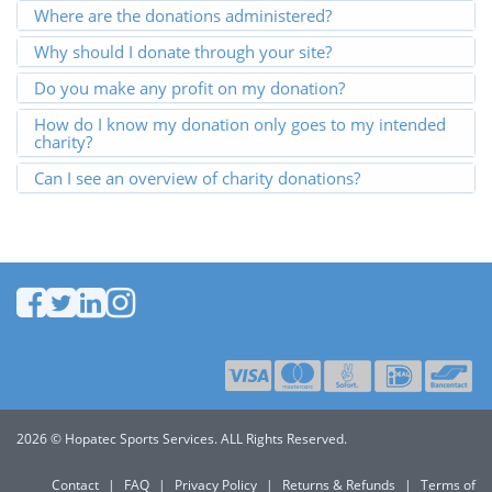
Where are the donations administered?
Why should I donate through your site?
Do you make any profit on my donation?
How do I know my donation only goes to my intended
charity?
Can I see an overview of charity donations?
2026 © Hopatec Sports Services. ALL Rights Reserved.
Contact
|
FAQ
|
Privacy Policy
|
Returns & Refunds
|
Terms of