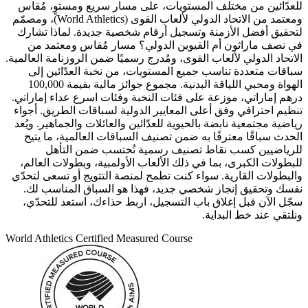
للعدّائين من مختلف المستويات، على مسار سريع ومستوٍ، مُقاس
ومعتمد من الاتحاد الدولي لألعاب القوى (World Athletics)، ومصمّم
لتحقيق أفضل الأزمنة وتسجيل أرقام شخصية جديدة. لماذا تشارك
في نصف ماراثون أم القيوين الدولي؟ مسار مُقاس ومعتمد من
الاتحاد الدولي لألعاب القوى، ومُدرج رسميًا ضمن الروزنامة العالمية.
سباقات متعددة تناسب جميع المستويات، من نخبة العدّائين إلى
الهواة ومحبي اللياقة البدنية. مجموع جوائز مالية بقيمة 100,000
درهم إماراتي، موزعة على فئات النخبة وفئات اسرع عداء إماراتي.
تنظيم احترافي وفق أعلى المعايير الدولية لسباقات الطريق. أجواء
رياضية مجتمعية نابضة بالحيوية للعدّائين والعائلات والجماهير. ويُعد
الحدث سباقًا معترفًا به ضمن تصنيف السباقات العالمية، ما يتيح
للرياضيين كسب نقاط تصنيف رسمية تُحتسب ضمن التأهل
للبطولات الكبرى، بما في ذلك الألعاب الأولمبية، وبطولات العالم،
والبطولات القارية. سواء كنت تطمح لمنصة التتويج أو تسعى لتحدّي
نفسك وتحقيق إنجاز شخصي جديد، فهذا هو السباق المناسب لك.
سجّل الآن قبل إغلاق باب التسجيل، اربط حذاءك، استعد للتحدّي،
ونلتقي عند خط البداية.
World Athletics Certified Measured Course