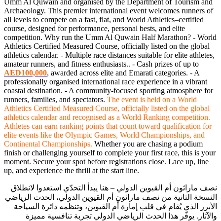
Umm Al Quwain and organised by the Department of Tourism and
Archaeology. This premier international event welcomes runners of
all levels to compete on a fast, flat, and World Athletics–certified
course, designed for performance, personal bests, and elite
competition. Why run the Umm Al Quwain Half Marathon? - World
Athletics Certified Measured Course, officially listed on the global
athletics calendar. - Multiple race distances suitable for elite athletes,
amateur runners, and fitness enthusiasts.. - Cash prizes of up to
AED100,000
, awarded across elite and Emarati categories. - A
professionally organised international race experience in a vibrant
coastal destination. - A community-focused sporting atmosphere for
runners, families, and spectators.
The event is held on a World
Athletics Certified Measured Course, officially listed on the global
athletics calendar and recognised as a World Ranking competition.
Athletes can earn ranking points that count toward qualification for
elite events like the Olympic Games, World Championships, and
Continental Championships.
Whether you are chasing a podium
finish or challenging yourself to complete your first race, this is your
moment. Secure your spot before registrations close. Lace up, line
up, and experience the thrill at the start line.
نصف ماراثون أم القيوين الدولي – هنا يبدأ التحدّي استعدوا لانطلاق
النسخة الثانية من نصف ماراثون أم القيوين الدولي، الحدث الرياضي
الأبرز الذي يُقام في قلب إمارة أم القيوين، وتنظمه دائرة السياحة
والآثار. يوفّر هذا الحدث الرياضي الدولي تجربة تنافسية مميزة